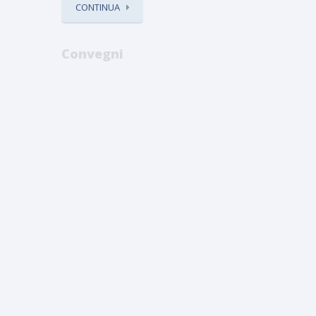
CONTINUA
Convegni
Convegno 
Convegno martedì 30
Esportazio
giugno 2026 ” LA
2026 ore 1
DICHIARAZIONE DEI
REDDITI 2026″
Convegno:” 
ESPORTAZIO
martedì 30 giugno 2026, dalle ore
locandina_co
15,00 alle ore 18,00 presso la ...
definitiva 20
fiscalità e str
CONTINUA
CONTINUA