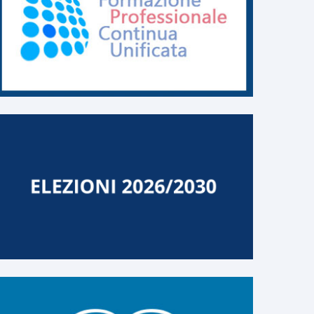
ELENCO GESTORI DELLA
Nuova modulistica p
CRISI
l’accesso alle procedu
composizione della cr
ELENCO
sovraindebitameno
Nuova modulistica per l’ac
CONTINUA
alle procedure di composiz
della crisi da sovraindebit
...
CONTINUA