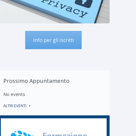
Info per gli Iscritti
Mantenimento iscrizione
Convegno “Referend
albo CTU e Periti –
Costituzionale e Rif
conferma dell’iscrizione
Ordinamento
Giurisdizionale” 4 ma
a normativa di riferimento per il
2026 – Lioni
antenimento dell’iscrizione albo
Prossimo Appuntamento
LOCANDINA EVENTO DEL
TU e Periti ...
04.03.2026 – CENTRO STU
No events
REFERENDUM RIFORMA
CONTINUA
GIUSTIZIA Incontro ...
ALTRI EVENTI
CONTINUA