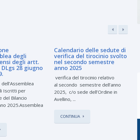
one
Calendario delle sedute di
blea degli
verifica del tirocinio svolto
sensi degli artt.
nel secondo semestre
l DLgs 28 giugno
anno 2025
L
9.
verifica del tirocinio relativo
m
 dell’Assemblea
al secondo semestre dell’anno
C
 Iscritti per
2025, c/o sede dell’Ordine in
 del Bilancio
Avellino, ...
nno 2025.Assemblea
CONTINUA