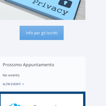
Info per gli Iscritti
Mantenimento iscrizione
Convegno “Referend
albo CTU e Periti –
Costituzionale e Rif
conferma dell’iscrizione
Ordinamento
Giurisdizionale” 4 ma
a normativa di riferimento per il
2026 – Lioni
antenimento dell’iscrizione albo
Prossimo Appuntamento
LOCANDINA EVENTO DEL
TU e Periti ...
04.03.2026 – CENTRO STU
No events
REFERENDUM RIFORMA
CONTINUA
GIUSTIZIA Incontro ...
ALTRI EVENTI
CONTINUA