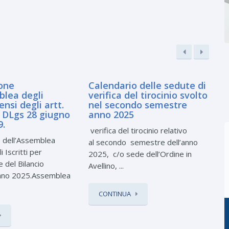
one
Calendario delle sedute di
blea degli
verifica del tirocinio svolto
sensi degli artt.
nel secondo semestre
l DLgs 28 giugno
anno 2025
L
9.
verifica del tirocinio relativo
m
 dell’Assemblea
al secondo semestre dell’anno
C
 Iscritti per
2025, c/o sede dell’Ordine in
 del Bilancio
Avellino, ...
nno 2025.Assemblea
CONTINUA