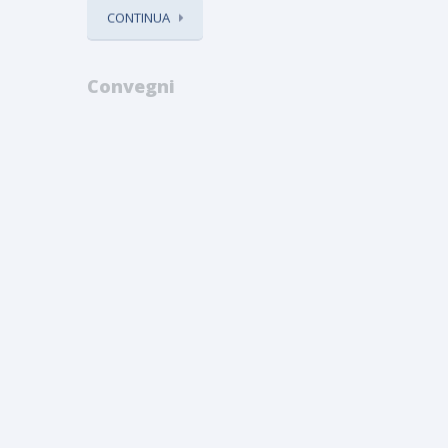
CONTINUA
Convegni
Convegno 
Convegno martedì 30
Esportazio
giugno 2026 ” LA
2026 ore 1
DICHIARAZIONE DEI
REDDITI 2026″
Convegno:” 
martedì 30 giugno 2026, dalle ore
ESPORTAZIO
15,00 alle ore 18,00 presso la ...
locandina_co
definitiva 20
fiscalità e str
CONTINUA
CONTINUA