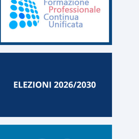
ELENCO GESTORI DELLA
Nuova modulistica p
CRISI
l’accesso alle procedu
composizione della cr
ELENCO
sovraindebitameno
Nuova modulistica per l’ac
CONTINUA
alle procedure di composiz
della crisi da sovraindebit
...
CONTINUA