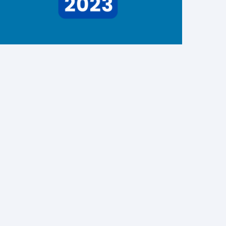
Convegno “IL NUOVO
VOLTO DEL PROCESSO
PENALE TRIBUTARIO” 4
giugno 2026 ore 15.30
onvegno dal titolo: “IL NUOVO
VOLTO DEL PROCESSO PENALE
RIBUTARIO” previsto per ...
CONTINUA