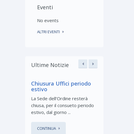
Eventi
No events
ALTRI EVENTI
Ultime Notizie
Chiusura Uffici periodo
UN BRINDI
estivo
𝐔𝐍 𝐁𝐑𝐈𝐍𝐃𝐈
La Sede dell’Ordine resterà
filari e conviv
chiusa, per il consueto periodo
dell’Ordine ...
estivo, dal giorno ...
CONTINUA
CONTINUA