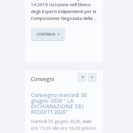
2025.Assembl
14.2019 Iscrizione nell’Elenco
degli Esperti Indipendenti per la
Composizione Negoziata della ...
CONTINUA
CONTINUA
Convegni
Convegno 
Convegno martedì 30
ed Esporta
giugno 2026 ” LA
giugno 202
DICHIARAZIONE DEI
REDDITI 2026″
Convegno:” 
martedì 30 giugno 2026, dalle
ESPORTAZIO
ore 15,00 alle ore 18,00 presso
locandina_c