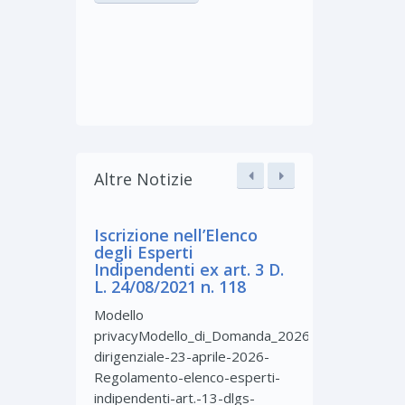
Altre Notizie
Iscrizione nell’Elenco
Convocazi
degli Esperti
dell’Assem
Indipendenti ex art. 3 D.
Iscritti ai 
L. 24/08/2021 n. 118
18 e 19 de
giugno 200
Modello
Convocazione
privacyModello_di_Domanda_2026_Decreto-
Generale degli
dirigenziale-23-aprile-2026-
l’approvazion
Regolamento-elenco-esperti-
Consuntivo a
indipendenti-art.-13-dlgs-