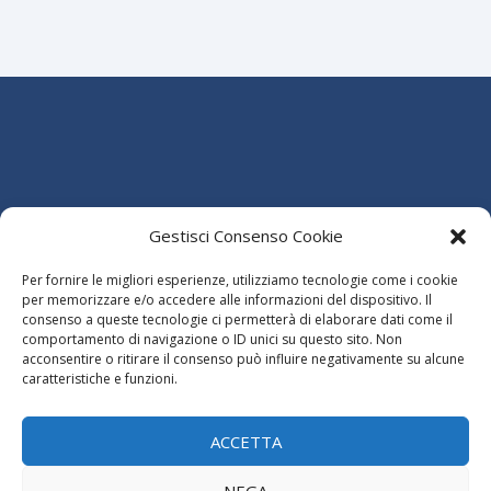
Ordine dei Dottori Commercialisti e degli Esperti Contabili
della Provincia di Avellino
Gestisci Consenso Cookie
Via Francesco Fariello, 83100 Avellino AV
Presso Terminal Air (1 Piano)
Per fornire le migliori esperienze, utilizziamo tecnologie come i cookie
Tel 0825.33444 - fax 0825.34268
per memorizzare e/o accedere alle informazioni del dispositivo. Il
C.F.: 92068310645
consenso a queste tecnologie ci permetterà di elaborare dati come il
Privacy
-
Cookie
comportamento di navigazione o ID unici su questo sito. Non
acconsentire o ritirare il consenso può influire negativamente su alcune
Dichiarazione di accessibilità
caratteristiche e funzioni.
ACCETTA
NEGA