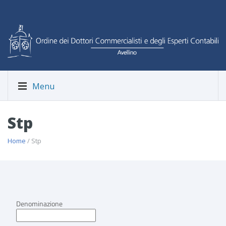
Menu
Stp
Home
/ Stp