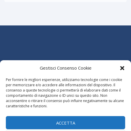
Ordine dei Dottori Commercialisti e degli Esperti Contabili
della Provincia di Avellino
Gestisci Consenso Cookie
Via Francesco Fariello, 83100 Avellino AV
Presso Terminal Air (1 Piano)
Per fornire le migliori esperienze, utilizziamo tecnologie come i cookie
Tel 0825.33444 - fax 0825.34268
per memorizzare e/o accedere alle informazioni del dispositivo. Il
C.F.: 92068310645
consenso a queste tecnologie ci permetterà di elaborare dati come il
Privacy
-
Cookie
comportamento di navigazione o ID unici su questo sito. Non
acconsentire o ritirare il consenso può influire negativamente su alcune
Dichiarazione di accessibilità
caratteristiche e funzioni.
ACCETTA